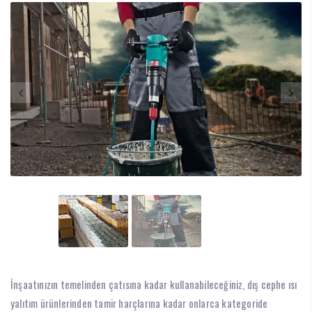
İnşaatınızın temelinden çatısına kadar kullanabileceğiniz, dış cephe ısı
yalıtım ürünlerinden tamir harçlarına kadar onlarca kategoride